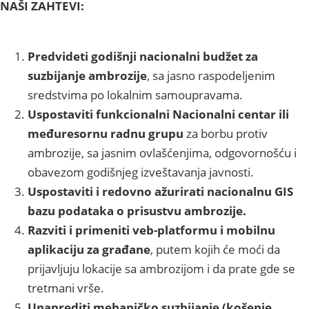
NAŠI ZAHTEVI:
Predvideti godišnji nacionalni budžet za
suzbijanje ambrozije
, sa jasno raspodeljenim
sredstvima po lokalnim samoupravama.
Uspostaviti funkcionalni Nacionalni centar ili
međuresornu radnu grupu
za borbu protiv
ambrozije, sa jasnim ovlašćenjima, odgovornošću i
obavezom godišnjeg izveštavanja javnosti.
Uspostaviti i redovno ažurirati nacionalnu GIS
bazu podataka o prisustvu ambrozije.
Razviti i primeniti veb-platformu i mobilnu
aplikaciju za građane
, putem kojih će moći da
prijavljuju lokacije sa ambrozijom i da prate gde se
tretmani vrše.
Unaprediti mehaničko suzbijanje (košenje,