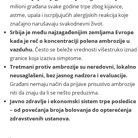
milioni građana svake godine trpe zbog kijavice,
astme, upala i iscrpljujućih alergijskih reakcija koje
značajno narušavaju svakodnevni život.
Srbija je među najzagađenijim zemljama Evrope
kada je reč o koncentraciji polena ambrozije u
vazduhu.
Često se beleže vrednosti višestruko iznad
granice koja izaziva simptome.
Tretmani protiv ambrozije su neredovni, lokalno
neusaglašeni, bez jasnog nadzora i evaluacije.
Građani nemaju način da prijave prisustvo ambrozije
niti da znaju da li se nešto preduzima.
Javno zdravlje i ekonomski sistem trpe posledice
– od povećanja broja bolovanja do opterećenja
zdravstvenih ustanova.