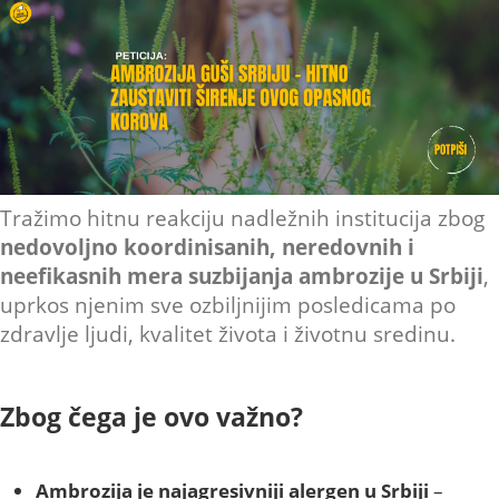
Tražimo hitnu reakciju nadležnih institucija zbog
nedovoljno koordinisanih, neredovnih i
neefikasnih mera suzbijanja ambrozije u Srbiji
,
uprkos njenim sve ozbiljnijim posledicama po
zdravlje ljudi, kvalitet života i životnu sredinu.
Zbog čega je ovo važno?
Ambrozija je najagresivniji alergen u Srbiji
–