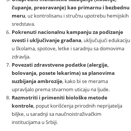
čupanje, preoravanje) kao primarnu i bezbednu
meru
, uz kontrolisanu i stručnu upotrebu hemijskih
sredstava.
Pokrenuti nacionalnu kampanju za podizanje
svesti i uključivanje građana
, uključujući edukaciju
u školama, spotove, letke i saradnju sa domovima
zdravlja.
Povezati zdravstvene podatke (alergije,
bolovanja, posete lekarima) sa planovima
suzbijanja ambrozije
, kako bi se merama
upravljalo prema stvarnom uticaju na ljude.
Razmotriti i primeniti biološke metode
kontrole
, poput korišćenja prirodnih neprijatelja
biljke, u saradnji sa naučnoistraživačkim
institucijama u Srbiji.