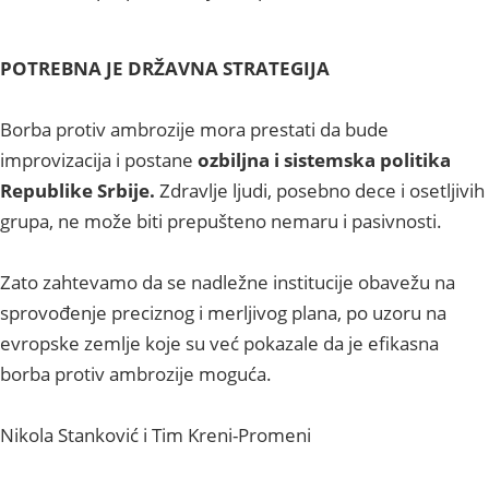
POTREBNA JE DRŽAVNA STRATEGIJA
Borba protiv ambrozije mora prestati da bude
improvizacija i postane
ozbiljna i sistemska politika
Republike Srbije.
Zdravlje ljudi, posebno dece i osetljivih
grupa, ne može biti prepušteno nemaru i pasivnosti.
Zato zahtevamo da se nadležne institucije obavežu na
sprovođenje preciznog i merljivog plana, po uzoru na
evropske zemlje koje su već pokazale da je efikasna
borba protiv ambrozije moguća.
Nikola Stanković i Tim Kreni-Promeni