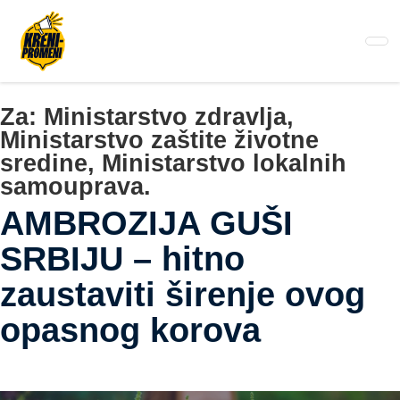
Pređi
na
glavni
sadržaj
Za:
Ministarstvo zdravlja,
Ministarstvo zaštite životne
sredine, Ministarstvo lokalnih
samouprava.
AMBROZIJA GUŠI
SRBIJU – hitno
zaustaviti širenje ovog
opasnog korova