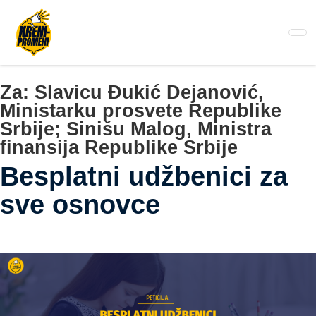
Pređi
na
glavni
sadržaj
Za:
Slavicu Đukić Dejanović,
Ministarku prosvete Republike
Srbije; Sinišu Malog, Ministra
finansija Republike Srbije
Besplatni udžbenici za
sve osnovce