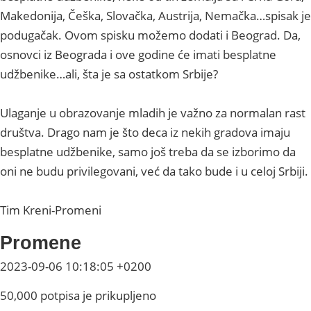
Makedonija, Češka, Slovačka, Austrija, Nemačka…spisak je
podugačak. Ovom spisku možemo dodati i Beograd. Da,
osnovci iz Beograda i ove godine će imati besplatne
udžbenike…ali, šta je sa ostatkom Srbije?
Ulaganje u obrazovanje mladih je važnо za normalan rast
društva. Drago nam je što deca iz nekih gradova imaju
besplatne udžbenike, samo još treba da se izborimo da
oni ne budu privilegovani, već da tako bude i u celoj Srbiji.
Tim Kreni-Promeni
Promene
2023-09-06 10:18:05 +0200
50,000 potpisa je prikupljeno