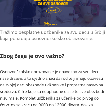
Tražimo besplatne udžbenike za svu decu u Srbiji
koja pohađaju osnovnoškolsko obrazovanje.
Zbog čega je ovo važno?
Osnovnoškolsko obrazovanje je obavezno za svu decu
naše države, a to ujedno znači da roditelji imaju obavezu
da svojoj deci obezbede udžbenike i propratna nastavna
sredstva. Cifre koje su neophodne da se to sve obezbedi
nisu male. Komplet udžbenika za učenike od prvog do
četvrtog se kreću od 9000 do 12000 dinara, dok za