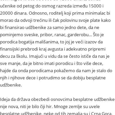
učenike od petog do osmog razreda između 15000 i
20000 dinara. Odnosno, roditelj koji prima minimalac bi
morao da odvoji trećinu ili čak polovinu svoje plate kako
bi finansirao udžbenike za samo jedno dete, da ne
pominjemo sveske, pribor, ranac, garderobu… Što je
porodica bogatija mališanima, to joj je veći izazov da
finansijski prebrodi kraj avgusta i adekvatno pripremi
decu za školu. Imajući u vidu da se često ističе da nas je
sve manje, da je bitno imati porodicu i što više dece,
hajde da onda porodicama pokažemo da nam je stalo do
njih i njihove dece i potrudimo se da dobiju besplatne
udžbenike.
Ideja da država obezbedi osnovcima besplatne udžbenike
nije nova, niti je bilo čiji hir. Mnoge zemlje su uvele
besplatne udžbenike, neke od tih zemalja su i Crna Gora,