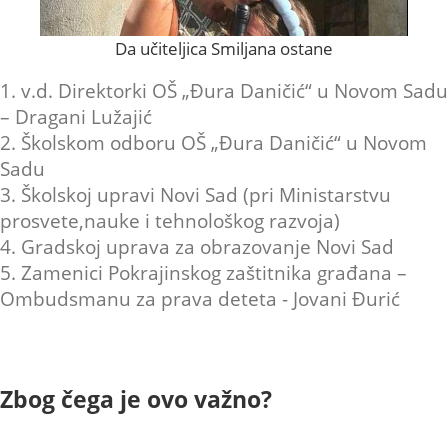
Da učiteljica Smiljana ostane
1. v.d. Direktorki OŠ „Đura Daničić“ u Novom Sadu
– Dragani Lužajić
2. Školskom odboru OŠ „Đura Daničić“ u Novom
Sadu
3. Školskoj upravi Novi Sad (pri Ministarstvu
prosvete,nauke i tehnološkog razvoja)
4. Gradskoj uprava za obrazovanje Novi Sad
5. Zamenici Pokrajinskog zaštitnika građana –
Ombudsmanu za prava deteta - Jovani Đurić
Zbog čega je ovo važno?