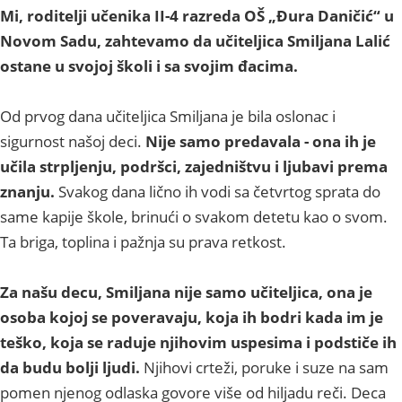
Mi, roditelji učenika II-4 razreda OŠ „Đura Daničić“ u
Novom Sadu, zahtevamo da učiteljica Smiljana Lalić
ostane u svojoj školi i sa svojim đacima.
Od prvog dana učiteljica Smiljana je bila oslonac i
sigurnost našoj deci.
Nije samo predavala - ona ih je
učila strpljenju, podršci, zajedništvu i ljubavi prema
znanju.
Svakog dana lično ih vodi sa četvrtog sprata do
same kapije škole, brinući o svakom detetu kao o svom.
Ta briga, toplina i pažnja su prava retkost.
Za našu decu, Smiljana nije samo učiteljica, ona je
osoba kojoj se poveravaju, koja ih bodri kada im je
teško, koja se raduje njihovim uspesima i podstiče ih
da budu bolji ljudi.
Njihovi crteži, poruke i suze na sam
pomen njenog odlaska govore više od hiljadu reči. Deca