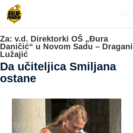
Pređi
na
glavni
sadržaj
Za:
v.d. Direktorki OŠ „Đura
Daničić“ u Novom Sadu – Dragani
Lužajić
Da učiteljica Smiljana
ostane