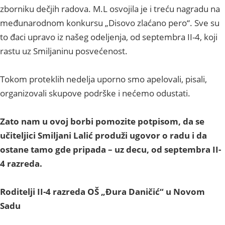
zborniku dečjih radova. M.L osvojila je i treću nagradu na
međunarodnom konkursu „Disovo zlaćano pero“. Sve su
to đaci upravo iz našeg odeljenja, od septembra II-4, koji
rastu uz Smiljaninu posvećenost.
Tokom proteklih nedelja uporno smo apelovali, pisali,
organizovali skupove podrške i nećemo odustati.
Zato nam u ovoj borbi pomozite potpisom, da se
učiteljici Smiljani Lalić produži ugovor o radu i da
ostane tamo gde pripada – uz decu, od septembra II-
4 razreda.
Roditelji II-4 razreda OŠ „Đura Daničić“ u Novom
Sadu