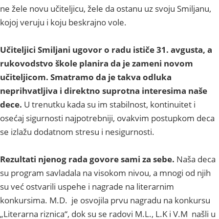
ne žele novu učiteljicu, žele da ostanu uz svoju Smiljanu,
kojoj veruju i koju beskrajno vole.
Učiteljici Smiljani ugovor o radu ističe 31. avgusta, a
rukovodstvo škole planira da je zameni novom
učiteljicom. Smatramo da je takva odluka
neprihvatljiva i direktno suprotna interesima naše
dece.
U trenutku kada su im stabilnost, kontinuitet i
osećaj sigurnosti najpotrebniji, ovakvim postupkom deca
se izlažu dodatnom stresu i nesigurnosti.
Rezultati njenog rada govore sami za sebe.
Naša deca
su program savladala na visokom nivou, a mnogi od njih
su već ostvarili uspehe i nagrade na literarnim
konkursima. M.D. je osvojila prvu nagradu na konkursu
„Literarna riznica“, dok su se radovi M.L., L.K i V.M našli u