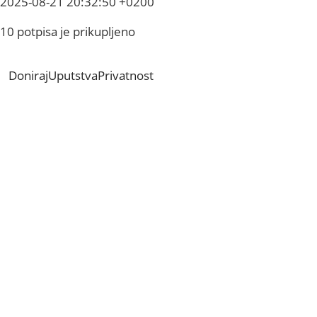
2025-08-21 20:32:50 +0200
10 potpisa je prikupljeno
Doniraj
Uputstva
Privatnost