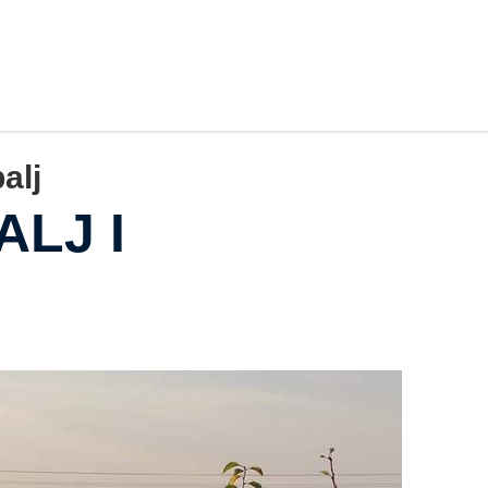
alj
LJ I