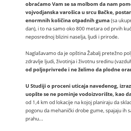
obraćamo Vam se sa molbom da nam pomog
vojvodjanska varošica u srcu Bačke, postane
enormnih količina otpadnih guma
(sa ukup
dan), i to na samo oko 800 metara od prvih k
neposrednoj blizini naselja, ljudi i prirode.
Naglašavamo da je opština Žabalj pretežno pol
zdravlje ljudi, životinja i životnu sredinu (vazdu
od poljoprivrede i ne želimo da plodne ora
U Studiji o proceni uticaja navedenog, izra
uopšte se ne pominje vodoizvorište, kao da
od 1,4 km od lokacije na kojoj planiraju da sk
pogonu da mehanički drobe gume, spajaju ih 
prahu...