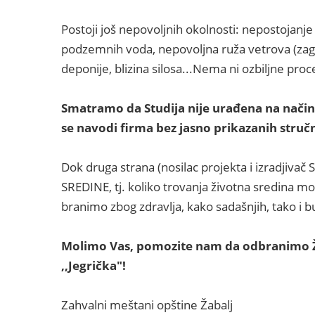
Postoji još nepovoljnih okolnosti: nepostojanje 
podzemnih voda, nepovoljna ruža vetrova (zagađu
deponije, blizina silosa...Nema ni ozbiljne pro
Smatramo da Studija nije urađena na način k
se navodi firma bez jasno prikazanih struč
Dok druga strana (nosilac projekta i izradjiv
SREDINE, tj. koliko trovanja životna sredina 
branimo zbog zdravlja, kako sadašnjih, tako i b
Molimo Vas, pomozite nam da odbranimo Žab
,,Jegrička"!
Zahvalni meštani opštine Žabalj