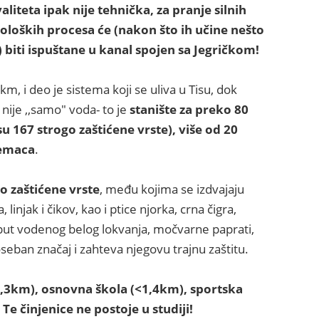
aliteta ipak nije tehnička, za pranje silnih
loških procesa će (nakon što ih učine nešto
 biti ispuštane u kanal spojen sa Jegričkom!
km, i deo je sistema koji se uliva u Tisu, dok
 nije ,,samo" voda- to je
stanište za preko 80
su 167 strogo zaštićene vrste), više od 20
zemaca
.
o zaštićene vrste
, među kojima se izdvajaju
 linjak i čikov, kao i ptice njorka, crna čigra,
oput vodenog belog lokvanja, močvarne paprati,
seban značaj i zahteva njegovu trajnu zaštitu.
1,3km), osnovna škola (<1,4km), sportska
Te činjenice ne postoje u studiji!