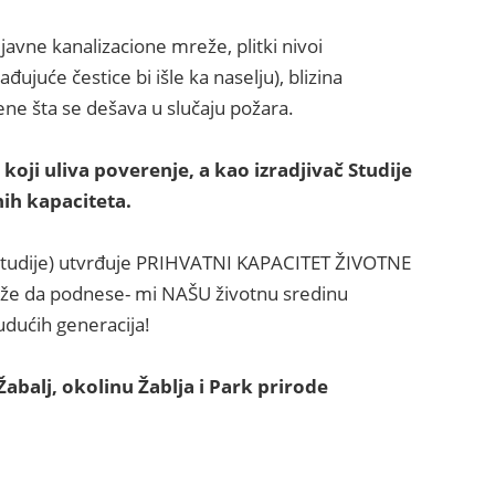
javne kanalizacione mreže, plitki nivoi
juće čestice bi išle ka naselju), blizina
cene šta se dešava u slučaju požara.
oji uliva poverenje, a kao izradjivač Studije
nih kapaciteta.
ač Studije) utvrđuje PRIHVATNI KAPACITET ŽIVOTNE
može da podnese- mi NAŠU životnu sredinu
udućih generacija!
alj, okolinu Žablja i Park prirode