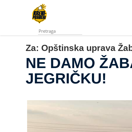
Pređi
na
glavni
sadržaj
Za:
Opštinska uprava Žab
NE DAMO ŽABA
JEGRIČKU!