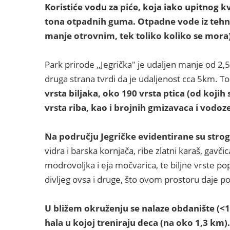
Koristiće vodu za piće, koja iako upitnog kv
tona otpadnih guma. Otpadne vode iz tehno
manje otrovnim, tek toliko koliko se mora)
Park prirode ,,Jegrička" je udaljen manje od 2,5
druga strana tvrdi da je udaljenost cca 5km. To
vrsta biljaka, oko 190 vrsta ptica (od kojih 
vrsta riba, kao i brojnih gmizavaca i vodo
Na području Jegričke evidentirane su strog
vidra i barska kornjača, ribe zlatni karaš, gavčica,
modrovoljka i eja močvarica, te biljne vrste p
divljeg ovsa i druge, što ovom prostoru daje po
U bližem okruženju se nalaze obdanište (<
hala u kojoj treniraju deca (na oko 1,3 km). 