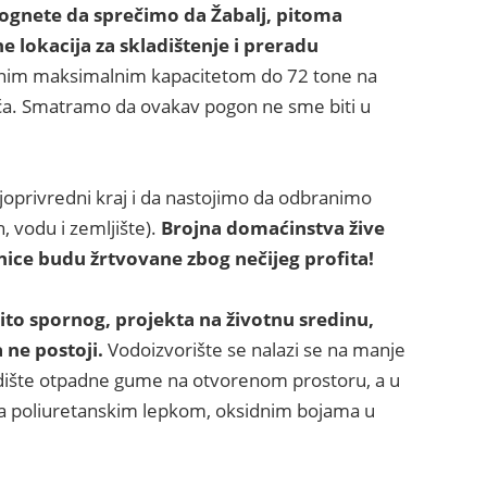
nete da sprečimo da Žabalj, pitoma
 lokacija za skladištenje i preradu
nim maksimalnim kapacitetom do 72 tone na
uća. Smatramo da ovakav pogon ne sme biti u
joprivredni kraj i da nastojimo da odbranimo
h, vodu i zemljište).
Brojna domaćinstva žive
nice budu žrtvovane zbog nečijeg profita!
zito spornog, projekta na životnu sredinu,
 ne postoji.
Vodoizvorište se nalazi se na manje
ladište otpadne gume na otvorenom prostoru, a u
sa poliuretanskim lepkom, oksidnim bojama u