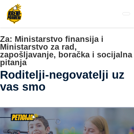
Pređi
na
glavni
sadržaj
Za:
Ministarstvo finansija i
Ministarstvo za rad,
zapošljavanje, boračka i socijalna
pitanja
Roditelji-negovatelji uz
vas smo