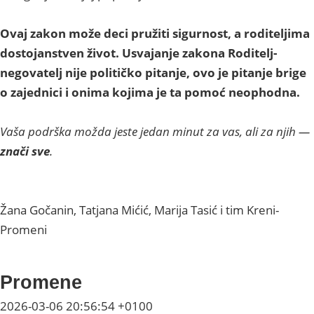
Ovaj zakon može deci pružiti sigurnost, a roditeljima
dostojanstven život. Usvajanje zakona Roditelj-
negovatelj nije političko pitanje, ovo je pitanje brige
o zajednici i onima kojima je ta pomoć neophodna.
Vaša podrška možda jeste jedan minut za vas, ali za njih —
znači sve
.
Žana Gočanin,
Tatjana Mićić, Marija Tasić i tim Kreni-
Promeni
Promene
2026-03-06 20:56:54 +0100