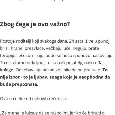
Zbog čega je ovo važno?
Postoje roditelji koji svakoga dana, 24 sata, žive u punoj
brizi: hrane, presvlače, vežbaju, uče, neguju, prate
terapije, leče, umiruju, bude se noću i ponovo nastavljaju.
To nisu tamo neki ljudi, to su naši prijatelji, naši rođaci i
kolege. Oni obavljaju posao koji nikada ne prestaje.
To
nije izbor - to je ljubav, snaga koja je neophodna da
bude prepoznata.
Ovo su neke od njihovih rečenica:
„Za mene je luksuz da se razbolim, jer ko će brinuti o