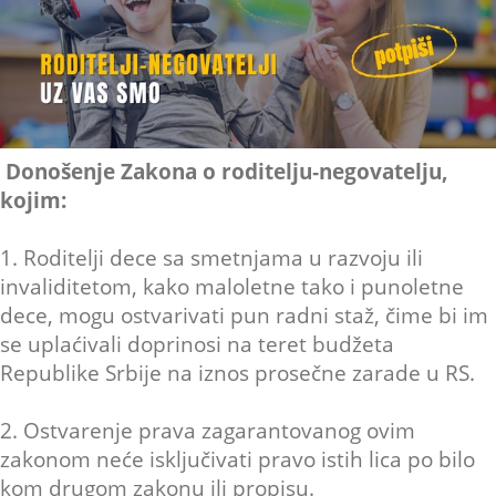
Donošenje Zakona o roditelju‑negovatelju,
kojim:
1. Roditelji dece sa smetnjama u razvoju ili
invaliditetom, kako maloletne tako i punoletne
dece, mogu ostvarivati pun radni staž, čime bi im
se uplaćivali doprinosi na teret budžeta
Republike Srbije na iznos prosečne zarade u RS.
2. Ostvarenje prava zagarantovanog ovim
zakonom neće isključivati pravo istih lica po bilo
kom drugom zakonu ili propisu.