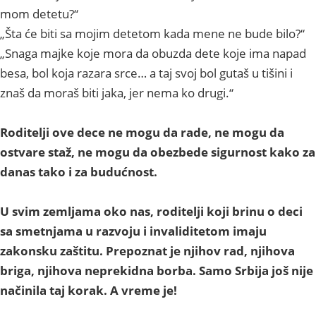
mom detetu?“
„Šta će biti sa mojim detetom kada mene ne bude bilo?“
„Snaga majke koje mora da obuzda dete koje ima napad
besa, bol koja razara srce… a taj svoj bol gutaš u tišini i
znaš da moraš biti jaka, jer nema ko drugi.“
Roditelji ove dece ne mogu da rade, ne mogu da
ostvare staž, ne mogu da obezbede sigurnost kako za
danas tako i za budućnost.
U svim zemljama oko nas, roditelji koji brinu o deci
sa smetnjama u razvoju i invaliditetom imaju
zakonsku zaštitu. Prepoznat je njihov rad, njihova
briga, njihova neprekidna borba. Samo Srbija još nije
načinila taj korak. A vreme je!