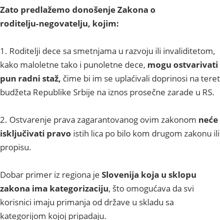
Zato predlažemo donošenje Zakona o
roditelju‑negovatelju, kojim:
1. Roditelji dece sa smetnjama u razvoju ili invaliditetom,
kako maloletne tako i punoletne dece,
mogu ostvarivati
pun radni staž,
čime bi im se uplaćivali doprinosi na teret
budžeta Republike Srbije na iznos prosečne zarade u RS.
2. Ostvarenje prava zagarantovanog ovim zakonom
neće
isključivati pravo
istih lica po bilo kom drugom zakonu ili
propisu.
Dobar primer iz regiona je
Slovenija koja u sklopu
zakona ima kategorizaciju
, što omogućava da svi
korisnici imaju primanja od države u skladu sa
kategorijom kojoj pripadaju.