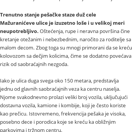
Trenutno stanje pešačke staze duž cele
Mažuranićeve ulice je izuzetno loše i u velikoj meri
neupotrebljivo.
Oštećenja, rupe i neravna površina čine
kretanje otežanim i nebezbednim, naročito za roditelje sa
malom decom. Zbog toga su mnogi primorani da se kreću
kolovozom sa dečjim kolicima, čime se dodatno povećava
rizik od saobraćajnih nezgoda.
Iako je ulica duga svega oko 150 metara, predstavlja
jednu od glavnih saobraćajnih veza ka centru naselja.
Njome svakodnevno prolazi veliki broj vozila, uključujući
dostavna vozila, kamione i kombije, koji je često koriste
kao prečicu. Istovremeno, frekvencija pešaka je visoka,
posebno dece i porodica koje se kreću ka obližnjim
parkovima i tržnom centru.