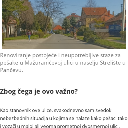
Renoviranje postojeće i neupotrebljive staze za
pešake u Mažuranićevoj ulici u naselju Strelište u
Pančevu.
Zbog čega je ovo važno?
Kao stanovnik ove ulice, svakodnevno sam svedok
nebezbednih situacija u kojima se nalaze kako pešaci tako
i vozači u maloj ali veoma prometnoj dvosmernoj ulici.