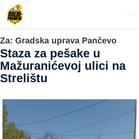
Pređi
na
glavni
sadržaj
Za:
Gradska uprava Pančevo
Staza za pešake u
Mažuranićevoj ulici na
Strelištu