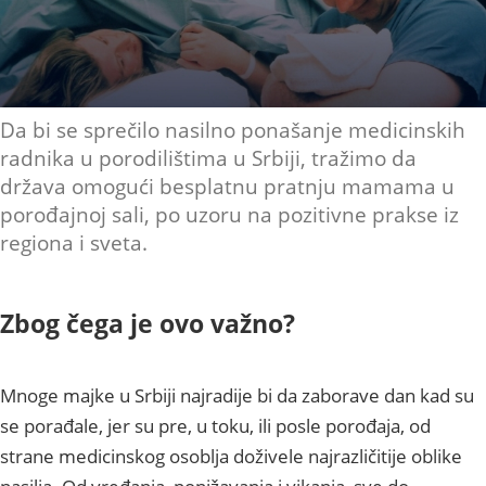
Da bi se sprečilo nasilno ponašanje medicinskih
radnika u porodilištima u Srbiji, tražimo da
država omogući besplatnu pratnju mamama u
porođajnoj sali, po uzoru na pozitivne prakse iz
regiona i sveta.
Zbog čega je ovo važno?
Mnoge majke u Srbiji najradije bi da zaborave dan kad su
se porađale, jer su pre, u toku, ili posle porođaja, od
strane medicinskog osoblja doživele najrazličitije oblike