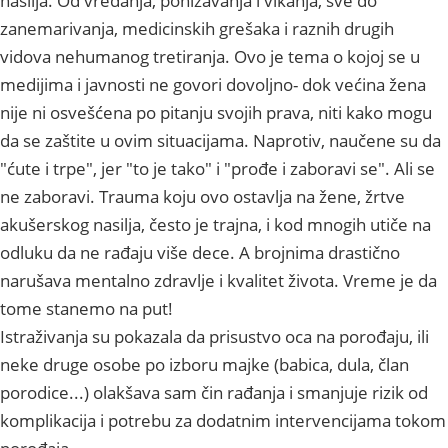
nasilja. Od vređanja, ponižavanja i vikanja, sve do
zanemarivanja, medicinskih grešaka i raznih drugih
vidova nehumanog tretiranja. Ovo je tema o kojoj se u
medijima i javnosti ne govori dovoljno- dok većina žena
nije ni osvešćena po pitanju svojih prava, niti kako mogu
da se zaštite u ovim situacijama. Naprotiv, naučene su da
"ćute i trpe", jer "to je tako" i "prođe i zaboravi se". Ali se
ne zaboravi. Trauma koju ovo ostavlja na žene, žrtve
akušerskog nasilja, često je trajna, i kod mnogih utiče na
odluku da ne rađaju više dece. A brojnima drastično
narušava mentalno zdravlje i kvalitet života. Vreme je da
tome stanemo na put!
Istraživanja su pokazala da prisustvo oca na porođaju, ili
neke druge osobe po izboru majke (babica, dula, član
porodice...) olakšava sam čin rađanja i smanjuje rizik od
komplikacija i potrebu za dodatnim intervencijama tokom