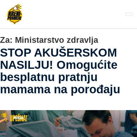
Pređi
na
glavni
sadržaj
Za:
Ministarstvo zdravlja
STOP AKUŠERSKOM
NASILJU! Omogućite
besplatnu pratnju
mamama na porođaju