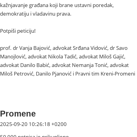
kažnjavanje građana koji brane ustavni poredak,
demokratiju i vladavinu prava.
Potpiši peticiju!
prof. dr Vanja Bajović, advokat Srđana Vidović, dr Savo
Manojlović, advokat Nikola Tadić, advokat Miloš Gajić,
advokat Danilo Babić, advokat Nemanja Tonić, advokat
Miloš Petrović, Danilo Pjanović i Pravni tim Kreni-Promeni
Promene
2025-09-20 10:26:18 +0200
50,000 potpisa je prikupljeno