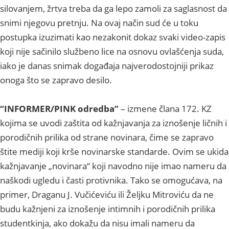
silovanjem, žrtva treba da ga lepo zamoli za saglasnost da
snimi njegovu pretnju. Na ovaj način sud će u toku
postupka izuzimati kao nezakonit dokaz svaki video-zapis
koji nije sačinilo službeno lice na osnovu ovlašćenja suda,
iako je danas snimak događaja najverodostojniji prikaz
onoga što se zapravo desilo.
“INFORMER/PINK odredba”
– izmene člana 172. KZ
kojima se uvodi zaštita od kažnjavanja za iznošenje ličnih i
porodičnih prilika od strane novinara, čime se zapravo
štite mediji koji krše novinarske standarde. Ovim se ukida
kažnjavanje „novinara“ koji navodno nije imao nameru da
naškodi ugledu i časti protivnika. Tako se omogućava, na
primer, Draganu J. Vučićeviću ili Željku Mitroviću da ne
budu kažnjeni za iznošenje intimnih i porodičnih prilika
studentkinja, ako dokažu da nisu imali nameru da