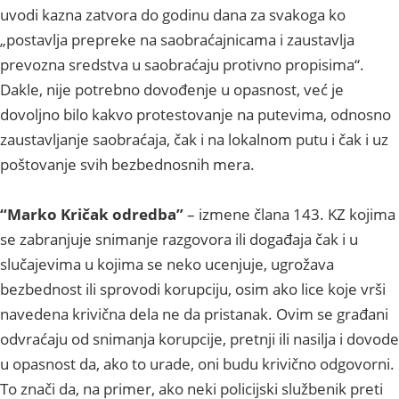
uvodi kazna zatvora do godinu dana za svakoga ko
„postavlja prepreke na saobraćajnicama i zaustavlja
prevozna sredstva u saobraćaju protivno propisima“.
Dakle, nije potrebno dovođenje u opasnost, već je
dovoljno bilo kakvo protestovanje na putevima, odnosno
zaustavljanje saobraćaja, čak i na lokalnom putu i čak i uz
poštovanje svih bezbednosnih mera.
“Marko Kričak odredba”
– izmene člana 143. KZ kojima
se zabranjuje snimanje razgovora ili događaja čak i u
slučajevima u kojima se neko ucenjuje, ugrožava
bezbednost ili sprovodi korupciju, osim ako lice koje vrši
navedena krivična dela ne da pristanak. Ovim se građani
odvraćaju od snimanja korupcije, pretnji ili nasilja i dovode
u opasnost da, ako to urade, oni budu krivično odgovorni.
To znači da, na primer, ako neki policijski službenik preti