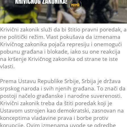
Krivični zakonik služi da bi štitio pravni poredak, a
ne politički režim. Vlast pokušava da izmenama
Krivičnog zakonika pojača represiju i onemogući
pobunu građana i blokade, iako su one reakcija
na kršenje Krivičnog zakonika od strane te iste
vlasti.
Prema Ustavu Republike Srbije, Srbija je država
srpskog naroda i svih njenih građana. To znači da
postoji načelo građanske i narodne suverenosti.
Krivični zakonik treba da štiti poredak koji je
Ustavom ustrojen kao demokratski, zasnovan na
konceptima vladavine prava i borbe protiv
korupcije. Ovim izmenama uvode se odredbe