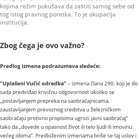
kojima režim pokušava da zaštiti samog sebe od
tog istog pravnog poretka. To je okupacija
institucija.
Zbog čega je ovo važno?
Predlog izmena podrazumeva sledeće:
“Uplašeni Vučić odredba”
– izmena člana 290. koji je do
sada predviđao krivičnu odgovornost ukoliko se
„postavljanjem prepreka na saobraćajnicama,
zaustavljanjem prevoznog sredstva u železničkom
saobraćaju protivno propisima ugrozi javni saobraćaj“
tako da „dovede u opasnost život ili telo ljudi ili imovinu
većeg obima“. Predloženim izmenama briše se taj uslov i