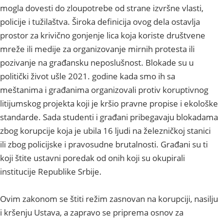
mogla dovesti do zloupotrebe od strane izvršne vlasti,
policije i tužilaštva. Široka definicija ovog dela ostavlja
prostor za krivično gonjenje lica koja koriste društvene
mreže ili medije za organizovanje mirnih protesta ili
pozivanje na građansku neposlušnost. Blokade su u
politički život ušle 2021. godine kada smo ih sa
meštanima i građanima organizovali protiv koruptivnog
litijumskog projekta koji je kršio pravne propise i ekološke
standarde. Sada studenti i građani pribegavaju blokadama
zbog korupcije koja je ubila 16 ljudi na železničkoj stanici
ili zbog policijske i pravosudne brutalnosti. Građani su ti
koji štite ustavni poredak od onih koji su okupirali
institucije Republike Srbije.
Ovim zakonom se štiti režim zasnovan na korupciji, nasilju
i kršenju Ustava, a zapravo se priprema osnov za