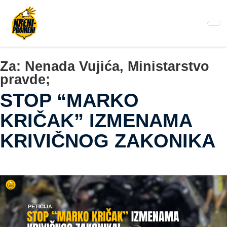
Pređi
na
glavni
sadržaj
Za:
Nenada Vujića, Ministarstvo
pravde;
STOP “MARKO
KRIČAK” IZMENAMA
KRIVIČNOG ZAKONIKA