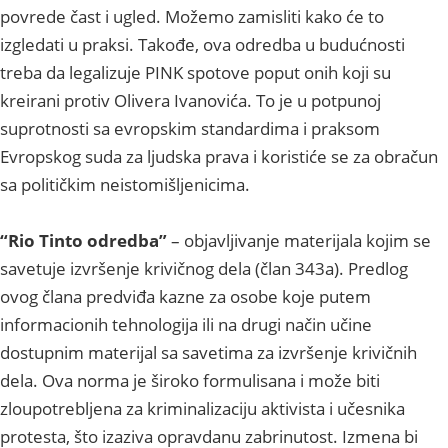
povrede čast i ugled. Možemo zamisliti kako će to
izgledati u praksi. Takođe, ova odredba u budućnosti
treba da legalizuje PINK spotove poput onih koji su
kreirani protiv Olivera Ivanovića. To je u potpunoj
suprotnosti sa evropskim standardima i praksom
Evropskog suda za ljudska prava i koristiće se za obračun
sa političkim neistomišljenicima.
“Rio Tinto odredba”
– objavljivanje materijala kojim se
savetuje izvršenje krivičnog dela (član 343a). Predlog
ovog člana predviđa kazne za osobe koje putem
informacionih tehnologija ili na drugi način učine
dostupnim materijal sa savetima za izvršenje krivičnih
dela. Ova norma je široko formulisana i može biti
zloupotrebljena za kriminalizaciju aktivista i učesnika
protesta, što izaziva opravdanu zabrinutost. Izmena bi