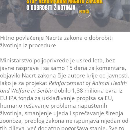
Hitno povlačenje Nacrta zakona o dobrobiti
životinja iz procedure
Ministarstvo poljoprivrede je usred leta, bez
javne rasprave i sa samo 15 dana za komentare,
objavilo Nacrt zakona čije autore krije od javnosti.
Iako je za projekat
Reinforcement of Animal Health
and Welfare in Serbia
dobilo 1,38 miliona evra iz
EU IPA fonda za usklađivanje propisa sa EU,
humano rešavanje problema napuštenih
životinja, smanjenje ujeda i sprečavanje širenja
zoonoza, predlog zakona ne ispunjava nijedan od
tih ciljeva, već dodatno pogoršava stanje. Sve to