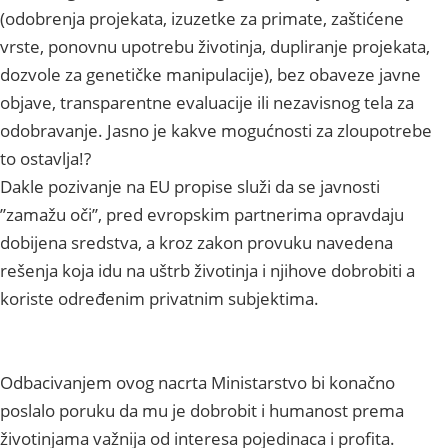
(odobrenja projekata, izuzetke za primate, zaštićene
vrste, ponovnu upotrebu životinja, dupliranje projekata,
dozvole za genetičke manipulacije), bez obaveze javne
objave, transparentne evaluacije ili nezavisnog tela za
odobravanje. Jasno je kakve mogućnosti za zloupotrebe
to ostavlja!?
Dakle pozivanje na EU propise služi da se javnosti
’’zamažu oči’’, pred evropskim partnerima opravdaju
dobijena sredstva, a kroz zakon provuku navedena
rešenja koja idu na uštrb životinja i njihove dobrobiti a
koriste određenim privatnim subjektima.
Odbacivanjem ovog nacrta Ministarstvo bi konačno
poslalo poruku da mu je dobrobit i humanost prema
životinjama važnija od interesa pojedinaca i profita.