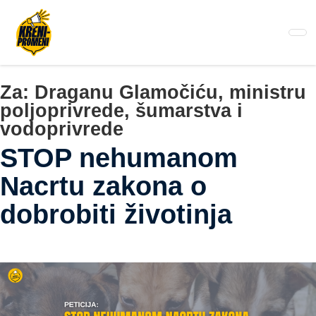
Pređi
na
glavni
sadržaj
Za:
Draganu Glamočiću, ministru
poljoprivrede, šumarstva i
vodoprivrede
STOP nehumanom
Nacrtu zakona o
dobrobiti životinja