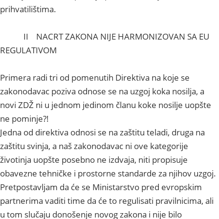
prihvatilištima.
II NACRT ZAKONA NIJE HARMONIZOVAN SA EU
REGULATIVOM
Primera radi tri od pomenutih Direktiva na koje se
zakonodavac poziva odnose se na uzgoj koka nosilja, a
novi ZDŽ ni u jednom jedinom članu koke nosilje uopšte
ne pominje?!
Jedna od direktiva odnosi se na zaštitu teladi, druga na
zaštitu svinja, a naš zakonodavac ni ove kategorije
životinja uopšte posebno ne izdvaja, niti propisuje
obavezne tehničke i prostorne standarde za njihov uzgoj.
Pretpostavljam da će se Ministarstvo pred evropskim
partnerima vaditi time da će to regulisati pravilnicima, ali
u tom slučaju donošenje novog zakona i nije bilo