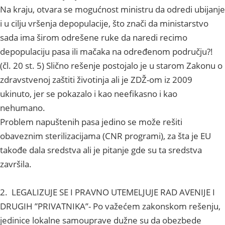
Na kraju, otvara se mogućnost ministru da odredi ubijanje
i u cilju vršenja depopulacije, što znači da ministarstvo
sada ima širom odrešene ruke da naredi recimo
depopulaciju pasa ili mačaka na određenom području?!
(čl. 20 st. 5) Slično rešenje postojalo je u starom Zakonu o
zdravstvenoj zaštiti životinja ali je ZDŽ-om iz 2009
ukinuto, jer se pokazalo i kao neefikasno i kao
nehumano.
Problem napuštenih pasa jedino se može rešiti
obaveznim sterilizacijama (CNR programi), za šta je EU
takođe dala sredstva ali je pitanje gde su ta sredstva
završila.
2. LEGALIZUJE SE I PRAVNO UTEMELJUJE RAD AVENIJE I
DRUGIH ’’PRIVATNIKA’’- Po važećem zakonskom rešenju,
jedinice lokalne samouprave dužne su da obezbede