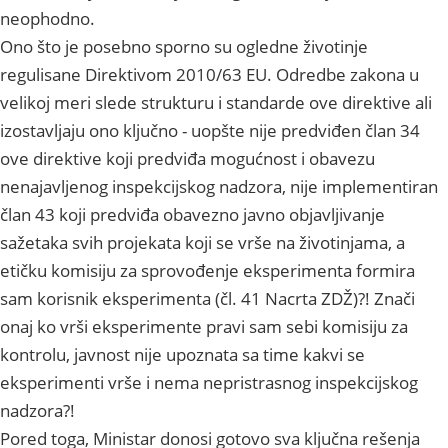
neophodno.
Ono što je posebno sporno su ogledne životinje
regulisane Direktivom 2010/63 EU. Odredbe zakona u
velikoj meri slede strukturu i standarde ove direktive ali
izostavljaju ono ključno - uopšte nije predviđen član 34
ove direktive koji predviđa mogućnost i obavezu
nenajavljenog inspekcijskog nadzora, nije implementiran
član 43 koji predviđa obavezno javno objavljivanje
sažetaka svih projekata koji se vrše na životinjama, a
etičku komisiju za sprovođenje eksperimenta formira
sam korisnik eksperimenta (čl. 41 Nacrta ZDŽ)?! Znači
onaj ko vrši eksperimente pravi sam sebi komisiju za
kontrolu, javnost nije upoznata sa time kakvi se
eksperimenti vrše i nema nepristrasnog inspekcijskog
nadzora?!
Pored toga, Ministar donosi gotovo sva ključna rešenja