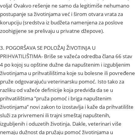
volja! Ovakvo rešenje ne samo da legitimiše nehumano
postupanje sa životinjama već i širom otvara vrata za
korupciju (sredstva iz budžeta namenjena za poslove
zoohigijene se prelivaju u privatne džepove).
3. POGORŠAVA SE POLOŽAJ ŽIVOTINJA U
PRIHVATILIŠTIMA- Briše se važeća odredba člana 66 stav
4 po kojoj su opštine dužne da napuštenim i izgubljenim
životinjama u prihvatilištima koje su bolesne ili povređene
pruže odgovarajuću veterinarsku pomoć. Isto tako za
razliku od važeće definicije koja predviđa da se u
prihvatilištima ’’pruža pomoć i briga napuštenim
životinjama’’ novi zakon to izostavlja i kaže da prihvatilište
služi za privremeni ili trajni smeštaj napuštenih,
izgubljenih i oduzetih životinja. Dakle, veterinari više
nemaju dužnost da pružaju pomoć životinjama u