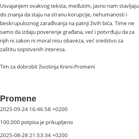
Usvajanjem ovakvog teksta, međutim, jasno nam stavljaju
do znanja da staju na stranu korupcije, nehumanosti i
beskrupuloznog zarađivanja na patnji živih bića. Time ne
samo da izdaju poverenje građana, već i potvrđuju da za
njih ni zakon ni moral nisu obaveza, već sredstvo za
zaštitu sopstvenih interesa.
Tim za dobrobit životinja Kreni-Promeni
Promene
2025-09-24 16:46:58 +0200
100,000 potpisa je prikupljeno
2025-08-28 21:53:34 +0200