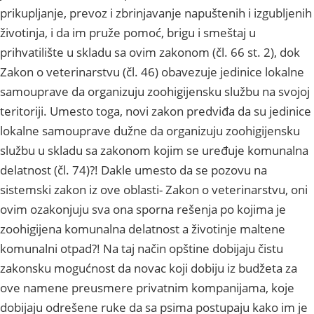
prikupljanje, prevoz i zbrinjavanje napuštenih i izgubljenih
životinja, i da im pruže pomoć, brigu i smeštaj u
prihvatilište u skladu sa ovim zakonom (čl. 66 st. 2), dok
Zakon o veterinarstvu (čl. 46) obavezuje jedinice lokalne
samouprave da organizuju zoohigijensku službu na svojoj
teritoriji. Umesto toga, novi zakon predviđa da su jedinice
lokalne samouprave dužne da organizuju zoohigijensku
službu u skladu sa zakonom kojim se uređuje komunalna
delatnost (čl. 74)?! Dakle umesto da se pozovu na
sistemski zakon iz ove oblasti- Zakon o veterinarstvu, oni
ovim ozakonjuju sva ona sporna rešenja po kojima je
zoohigijena komunalna delatnost a životinje maltene
komunalni otpad?! Na taj način opštine dobijaju čistu
zakonsku mogućnost da novac koji dobiju iz budžeta za
ove namene preusmere privatnim kompanijama, koje
dobijaju odrešene ruke da sa psima postupaju kako im je