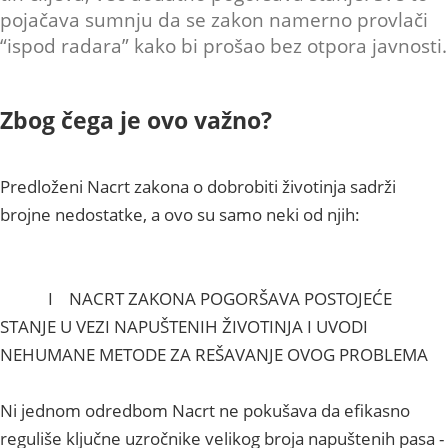
pojačava sumnju da se zakon namerno provlači
“ispod radara” kako bi prošao bez otpora javnosti.
Zbog čega je ovo važno?
Predloženi Nacrt zakona o dobrobiti životinja sadrži
brojne nedostatke, a ovo su samo neki od njih:
I NACRT ZAKONA POGORŠAVA POSTOJEĆE
STANJE U VEZI NAPUŠTENIH ŽIVOTINJA I UVODI
NEHUMANE METODE ZA REŠAVANJE OVOG PROBLEMA
Ni jednom odredbom Nacrt ne pokušava da efikasno
reguliše ključne uzročnike velikog broja napuštenih pasa -