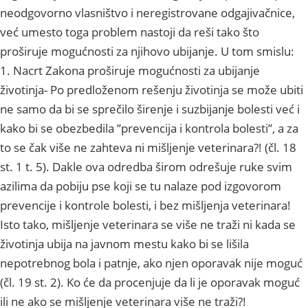
neodgovorno vlasništvo i neregistrovane odgajivačnice,
već umesto toga problem nastoji da reši tako što
proširuje mogućnosti za njihovo ubijanje. U tom smislu:
1. Nacrt Zakona proširuje mogućnosti za ubijanje
životinja- Po predloženom rešenju životinja se može ubiti
ne samo da bi se sprečilo širenje i suzbijanje bolesti već i
kako bi se obezbedila ’’prevencija i kontrola bolesti’’, a za
to se čak više ne zahteva ni mišljenje veterinara?! (čl. 18
st. 1 t. 5). Dakle ova odredba širom odrešuje ruke svim
azilima da pobiju pse koji se tu nalaze pod izgovorom
prevencije i kontrole bolesti, i bez mišljenja veterinara!
Isto tako, mišljenje veterinara se više ne traži ni kada se
životinja ubija na javnom mestu kako bi se lišila
nepotrebnog bola i patnje, ako njen oporavak nije moguć
(čl. 19 st. 2). Ko će da procenjuje da li je oporavak moguć
ili ne ako se mišljenje veterinara više ne traži?!