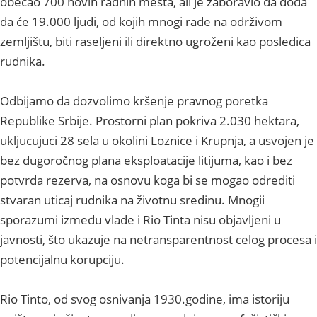
obećao 700 novih radnih mesta, ali je zaboravio da doda
da će 19.000 ljudi, od kojih mnogi rade na održivom
zemljištu, biti raseljeni ili direktno ugroženi kao posledica
rudnika.
Odbijamo da dozvolimo kršenje pravnog poretka
Republike Srbije. Prostorni plan pokriva 2.030 hektara,
ukljucujuci 28 sela u okolini Loznice i Krupnja, a usvojen je
bez dugoročnog plana eksploatacije litijuma, kao i bez
potvrda rezerva, na osnovu koga bi se mogao odrediti
stvaran uticaj rudnika na životnu sredinu. Mnogii
sporazumi između vlade i Rio Tinta nisu objavljeni u
javnosti, što ukazuje na netransparentnost celog procesa i
potencijalnu korupciju.
Rio Tinto, od svog osnivanja 1930.godine, ima istoriju