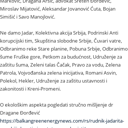
Marković, Dragana Arsić, advokat Sreten Đorđević,
Miroslav Mijatović, Aleksandar Jovanović Ćuta, Bojan
Simišić i Savo Manojlović.
Ne damo Jadar, Kolektivna akcija Srbija, Podrinski Anti
korupcijski tim, Skupština slobodne Srbije, Čuvari vatre,
Odbranimo reke Stare planine, Pobuna Srbije, Odbranimo
šume Fruške gore, Petkom za budućnost, Udruženje za
zaštitu šuma, Zeleni talas Čačak, Pravo za vodu, Zelena
Patrola, Vojvođanska zelena inicijativa, Romani Asvin,
Polekol, Hekler, Udruženje za zaštitu ustavnosti i
zakonitosti i Kreni-Promeni.
O ekološkim aspekta pogledati stručno mišljenje dr
Dragane Đorđević
https://balkangreenenergynews.com/rs/rudnik-jadarita-