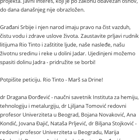
projekta. Javni interes, koji je po zakonu obavezan osnov,
do dana današnjeg nije obrazložen.
Građani Srbije i njen narod imaju pravo na čist vazduh,
čistu vodu i zdrave uslove života. Zaustavite prljavi rudnik
litijuma Rio Tinto i zaštitite ljude, naše nasleđe, našu
životnu sredinu i reke u dolini Jadar. Ujedinjeni možemo
spasiti dolinu Jadra - pridružite se borbi!
Potpišite peticiju. Rio Tinto - Marš sa Drine!
dr Dragana Đorđević - naučni savetnik Instituta za hemiju,
tehnologiju i metalurgiju, dr Ljiljana Tomović redovni
profesor Univerziteta u Beograd, Bojana Novaković, Ana
Kondić, Jovana Đajić, Nataša Prljević, dr Biljana Stojković -
redovni profesor Univerziteta u Beogradu, Marija