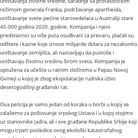
uništavanja životne sredine, saradnje sa profašističkim
režimom generala Franka, podržavanje apartheida,
uništavanje svete pećine starosedelaca u Australiji stare
45.000 godina 2020. godine. Kompanija i njeni
predstavnici su više puta osuđivani za prevaru, plaćali su
odštete i kazne koje iznose milijarde dolara za nezakonito
uništavanje zemljišta, ali nastavljaju da pustoše i
uništavaju životnu sredinu širom sveta. Kompanija je
optužena za učešće u ratnim zločinima u Papau Novoj
Gvineji u kojoj je zbog ekspolatacije rudnika izbio
desetogodišnji građanski rat.
Ova peticija je samo jedan od koraka u borbi u kojoj se
zalažemo za poštovanje srpskog Ustava i u kojoj stojimo
uz stanovnike Jadra, ali i sve građane Republike Srbije koji
mogu trpeti posledice ovog ekološki katastrofalnog