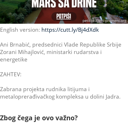
English version:
https://cutt.ly/Bj4dXdk
Ani Brnabić, predsednici Vlade Republike Srbije
Zorani Mihajlović, ministarki rudarstva i
energetike
ZAHTEV:
Zabrana projekta rudnika litijuma i
metaloprerađivačkog kompleksa u dolini Jadra.
Zbog čega je ovo važno?