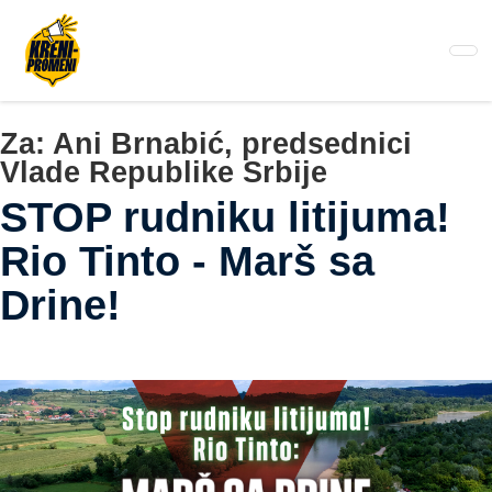
Pređi
na
glavni
sadržaj
Za:
Ani Brnabić, predsednici
Vlade Republike Srbije
STOP rudniku litijuma!
Rio Tinto - Marš sa
Drine!