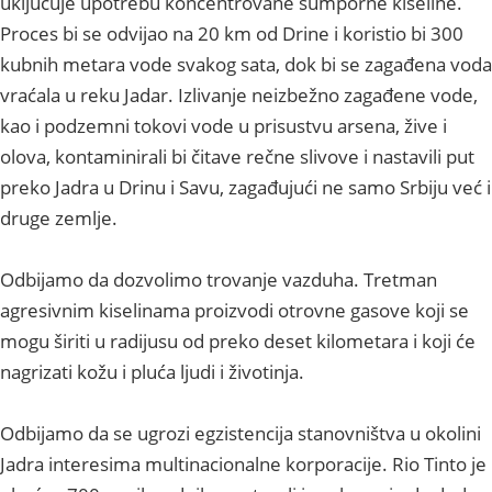
ukljucuje upotrebu koncentrovane sumporne kiseline.
Proces bi se odvijao na 20 km od Drine i koristio bi 300
kubnih metara vode svakog sata, dok bi se zagađena voda
vraćala u reku Jadar. Izlivanje neizbežno zagađene vode,
kao i podzemni tokovi vode u prisustvu arsena, žive i
olova, kontaminirali bi čitave rečne slivove i nastavili put
preko Jadra u Drinu i Savu, zagađujući ne samo Srbiju već i
druge zemlje.
Odbijamo da dozvolimo trovanje vazduha. Tretman
agresivnim kiselinama proizvodi otrovne gasove koji se
mogu širiti u radijusu od preko deset kilometara i koji će
nagrizati kožu i pluća ljudi i životinja.
Odbijamo da se ugrozi egzistencija stanovništva u okolini
Jadra interesima multinacionalne korporacije. Rio Tinto je