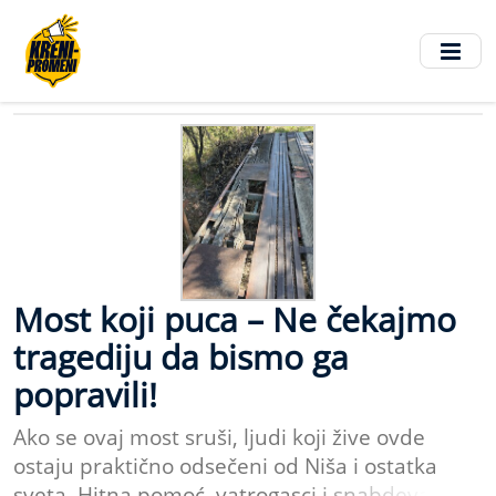
Pređi
na
glavni
sadržaj
Most koji puca – Ne čekajmo
tragediju da bismo ga
popravili!
Ako se ovaj most sruši, ljudi koji žive ovde
ostaju praktično odsečeni od Niša i ostatka
sveta. Hitna pomoć, vatrogasci i snabdevanje